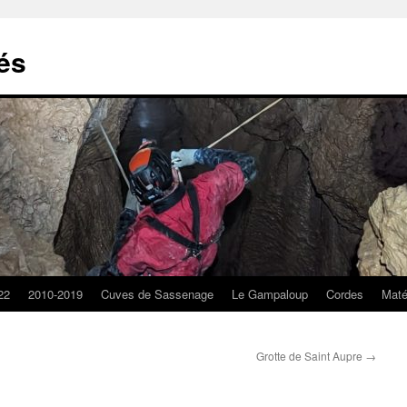
lés
22
2010-2019
Cuves de Sassenage
Le Gampaloup
Cordes
Matér
Grotte de Saint Aupre
→