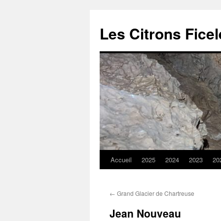
Aller
au
Les Citrons Fice
contenu
Accueil
2025
2024
2023
20
←
Grand Glacier de Chartreuse
Jean Nouveau