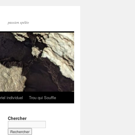
passion spéléo
iel individuel
Trou qui Souffle
Chercher