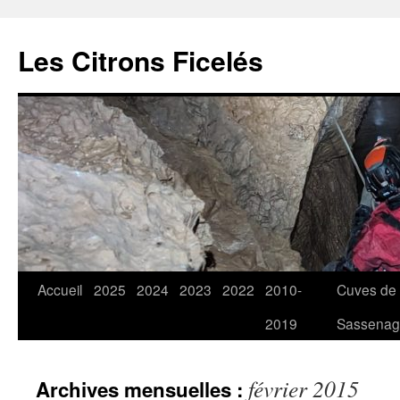
Aller
au
Les Citrons Ficelés
contenu
Accueil
2025
2024
2023
2022
2010-
Cuves de
2019
Sassena
février 2015
Archives mensuelles :