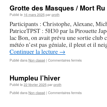
Grotte des Masques / Mort Ru
Publié le
16 mars 2025
par
proth
Participants : Christophe, Alexane, Mich
PatriceTPST : 5H30 par la Pirouette Japo
lac Bon, on avait prévu une sortie club 
météo n’est pas géniale, il pleut et il n
Continuer la lecture
→
sur
Publié dans
Non classé
|
Commentaires fermés
Grotte
des
Masques
Humpleu l’hiver
/
Mort
Publié le
22 février 2025
par
proth
Ru
sur
Publié dans
Non classé
|
Commentaires fermés
Humpleu
l’hiver