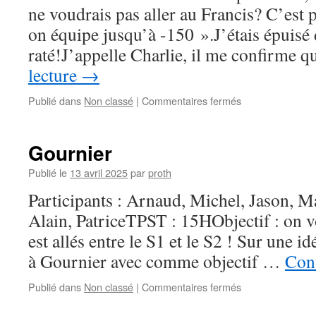
ne voudrais pas aller au Francis? C’est p
on équipe jusqu’à -150 ».J’étais épuisé
raté!J’appelle Charlie, il me confirme
lecture
→
sur
Publié dans
Non classé
|
Commentaires fermés
Puits
Francis
–
Gournier
Trou
Baisant
Publié le
13 avril 2025
par
proth
Participants : Arnaud, Michel, Jason, Ma
Alain, PatriceTPST : 15HObjectif : on vo
est allés entre le S1 et le S2 ! Sur une i
à Gournier avec comme objectif …
Cont
sur
Publié dans
Non classé
|
Commentaires fermés
Gournier