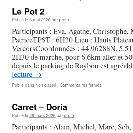
Le Pot 2
Publié le
8 mai 2026
par
proth
Participants : Eva, Agathe, Christophe, 
PatriceTPST : 6H30 Lieu : Hauts Platea
VercorsCoordonnées : 44.96288N, 5.51
2H30 de marche, pour 6.6km aller et 
depuis le parking de Roybon est agréab
lecture
→
sur
Publié dans
Non classé
|
Commentaires fermés
Le
Pot
2
Carret – Doria
Publié le
28 mars 2026
par
proth
Participants : Alain, Michel, Marc, Seb