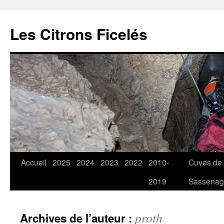
Aller
au
Les Citrons Ficelés
contenu
Accueil
2025
2024
2023
2022
2010-
Cuves de
2019
Sassena
proth
Archives de l’auteur :