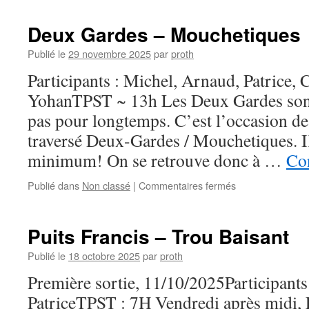
–
Le
Deux Gardes – Mouchetiques
Fond
Publié le
29 novembre 2025
par
proth
Participants : Michel, Arnaud, Patrice, 
YohanTPST ~ 13h Les Deux Gardes sont
pas pour longtemps. C’est l’occasion de 
traversé Deux-Gardes / Mouchetiques. Il
minimum! On se retrouve donc à …
Con
sur
Publié dans
Non classé
|
Commentaires fermés
Deux
Gardes
–
Puits Francis – Trou Baisant
Mouchetiques
Publié le
18 octobre 2025
par
proth
Première sortie, 11/10/2025Participants 
PatriceTPST : 7H Vendredi après midi, 