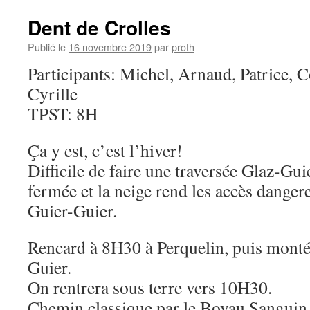
–
La
Dent de Crolles
Chapelle
Sixteen
Publié le
16 novembre 2019
par
proth
Participants: Michel, Arnaud, Patrice, C
Cyrille
TPST: 8H
Ça y est, c’est l’hiver!
Difficile de faire une traversée Glaz-Guie
fermée et la neige rend les accès dange
Guier-Guier.
Rencard à 8H30 à Perquelin, puis monté
Guier.
On rentrera sous terre vers 10H30.
Chemin classique par le Boyau Sanguin, 