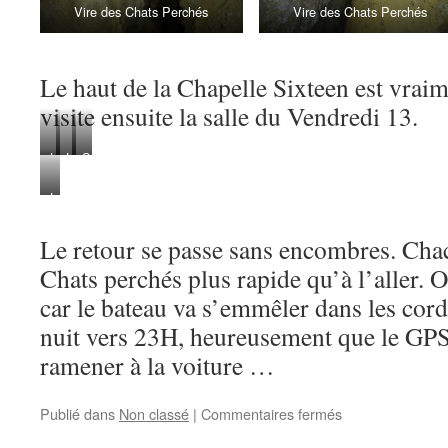
Vire des Chats Perchés
Vire des Chats Perchés
Le haut de la Chapelle Sixteen est vrai
visite ensuite la salle du Vendredi 13.
La
Les
Salle
pluie
« ananas »
du
La
figée
Vendredi
Chapelle
13
Le retour se passe sans encombres. Chac
Sixteen
Chats perchés plus rapide qu’à l’aller. O
car le bateau va s’emmêler dans les cord
nuit vers 23H, heureusement que le GPS
ramener à la voiture …
sur
Publié dans
Non classé
|
Commentaires fermés
Chuats