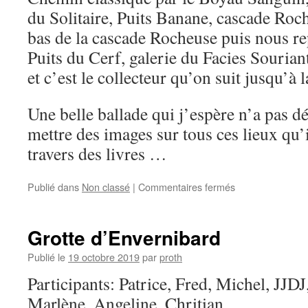
du Solitaire, Puits Banane, cascade Ro
bas de la cascade Rocheuse puis nous r
Puits du Cerf, galerie du Facies Sourian
et c’est le collecteur qu’on suit jusqu’à l
Une belle ballade qui j’espère n’a pas d
mettre des images sur tous ces lieux qu’i
travers des livres …
sur
Publié dans
Non classé
|
Commentaires fermés
Dent
de
Crolles
Grotte d’Envernibard
Publié le
19 octobre 2019
par
proth
Participants: Patrice, Fred, Michel, JJDJ
Marlène, Angeline, Chritian