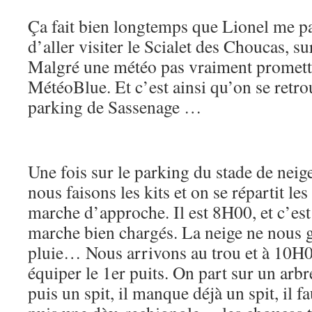
2019
Ça fait bien longtemps que Lionel me pa
d’aller visiter le Scialet des Choucas, su
Malgré une météo pas vraiment promette
MétéoBlue. Et c’est ainsi qu’on se retro
parking de Sassenage …
Une fois sur le parking du stade de neig
nous faisons les kits et on se répartit le
marche d’approche. Il est 8H00, et c’es
marche bien chargés. La neige ne nous g
pluie… Nous arrivons au trou et à 10H
équiper le 1er puits. On part sur un arbr
puis un spit, il manque déjà un spit, il f