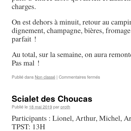
charges.
On est dehors à minuit, retour au campin
dignement, champagne, bières, fromage 
parfait !
Au total, sur la semaine, on aura remon
Pas mal !
sur
Publié dans
Non classé
|
Commentaires fermés
Semaine
dans
les
Scialet des Choucas
Pyrénées
du
Publié le
18 mai 2019
par
proth
10
Participants : Lionel, Arthur, Michel, A
au
18
TPST: 13H
Août