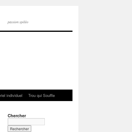
passion spéléo
iel individuel
Trou qui Souffle
Chercher