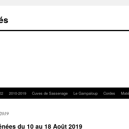
lés
22
2010-2019
Cuves de Sassenage
Le Gampaloup
Cordes
Matér
 2019
énées du 10 au 18 Août 2019