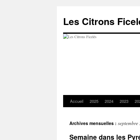
Aller
au
Les Citrons Fice
contenu
Accueil
2025
2024
2023
20
septembre
Archives mensuelles :
Semaine dans les Pyr