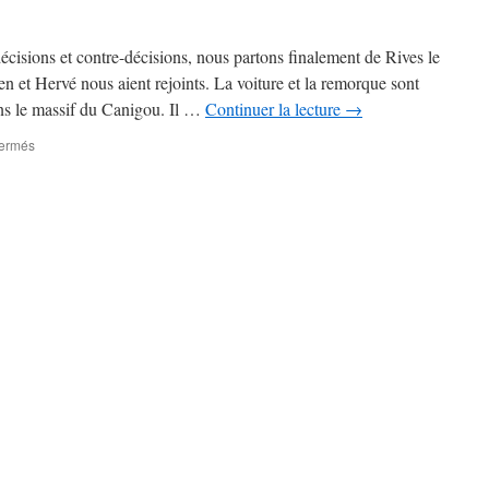
cisions et contre-décisions, nous partons finalement de Rives le
n et Hervé nous aient rejoints. La voiture et la remorque sont
ans le massif du Canigou. Il …
Continuer la lecture
→
sur
fermés
Semaine
dans
les
Pyrénées
du
10
au
18
Août
2019